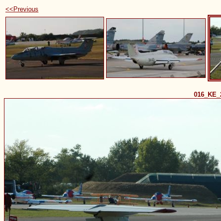
<<Previous
016_KE_